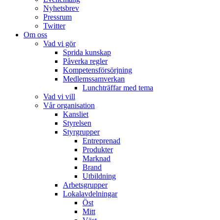
Nyhetsbrev
Pressrum
Twitter
Om oss
Vad vi gör
Sprida kunskap
Påverka regler
Kompetensförsörjning
Medlemssamverkan
Lunchträffar med tema
Vad vi vill
Vår organisation
Kansliet
Styrelsen
Styrgrupper
Entreprenad
Produkter
Marknad
Brand
Utbildning
Arbetsgrupper
Lokalavdelningar
Öst
Mitt