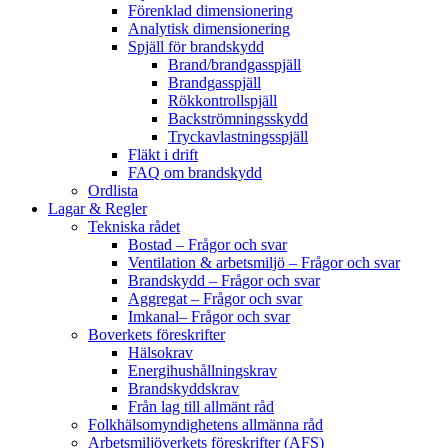
Förenklad dimensionering
Analytisk dimensionering
Spjäll för brandskydd
Brand/brandgasspjäll
Brandgasspjäll
Rökkontrollspjäll
Backströmningsskydd
Tryckavlastningsspjäll
Fläkt i drift
FAQ om brandskydd
Ordlista
Lagar & Regler
Tekniska rådet
Bostad – Frågor och svar
Ventilation & arbetsmiljö – Frågor och svar
Brandskydd – Frågor och svar
Aggregat – Frågor och svar
Imkanal– Frågor och svar
Boverkets föreskrifter
Hälsokrav
Energihushållningskrav
Brandskyddskrav
Från lag till allmänt råd
Folkhälsomyndighetens allmänna råd
Arbetsmiljöverkets föreskrifter (AFS)