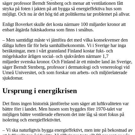
säger professor Berndt Stenberg och menar att ventilationen fått
stryka på foten i jakten på att bygga så energieffektiva hus som
möjligt. Och nu är det hög tid att politikerna tar problemet på allvar.
Enligt Boverket skulle det kosta närmare 100 miljarder kronor att
enbart åtgärda fuktskadorna som finns i småhus.
– Men samtidigt måste vi jämföra det med vilka konsekvenser den
dåliga luften får för hela samhällsekonomin. Vi i Sverige har inga
beräkningar, men i vårt grannland Finland kostar fukt- och
mögelskador årligen social- och sjukvården närmare 1,7
miljarder svenska kronor. Och Finland är ett mindre land än Sverige,
säger Berndt Stenberg, professor i dermatologi och venereologi vid
Umeå Universitet, och som forskar om arbets- och miljörelaterade
sjukdomar.
Ursprung i energikrisen
Det finns ingen historisk jämförelse som säger att luftkvaliteten var
bättre förr i landet. Men husen som byggdes före 1970-talet var
möjligen bättre ventilerade eftersom det inte låg så stort fokus på
isolering och energieffektivitet.
– Vi ska naturligtvis bygga energieffektivt, men inte på bekostnad av