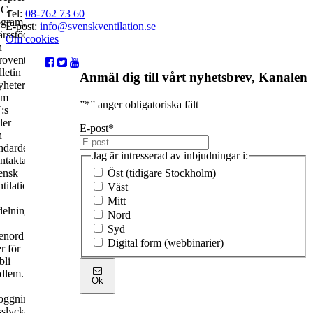
C-
Tel:
08-762 73 60
ogram,
E-post:
info@svenskventilation.se
ärsstöd
Om cookies
h
rovent
letin
Anmäl dig till vårt nyhetsbrev, Kanalen
yheter
om
”
*
” anger obligatoriska fält
:s
ler
E-post
*
h
ndarder.
Jag är intresserad av inbjudningar i:
ntakta
ensk
Öst (tidigare Stockholm)
tilation
Väst
Mitt
ldelning
Nord
Syd
senord
Digital form (webbinarier)
er för
bli
dlem.
Ok
loggningen
sslyckades.