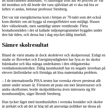
att luftkvaliteten åsidosätts. Vi tillbringar trots allt 90 procent av vår
tid inomhus och då borde det vara självklart att vi ska må bra av
luften vi andas, betonar professor Stenberg.
Det var när energikriserna kom i början av 70-talet som det också
kom direktiv om att bygga så energieffektivt som möjligt. Husen
blev välisolerade, men samtidigt sämre ventilerade. Flera
bostadsområden i det så kallade miljonprogrammet byggdes under
den här tiden, och dessa har i dag mycket dålig inneluft.
Sämre skolresultat
Bland de värst utsatta är dock skolelever och skolpersonal. Enligt en
studie av Boverket och Energimyndigheten har fyra av tio skolor
fuktskador och lika många underkänns i den obligatoriska
ventilationskontrollen. Dålig inomhusluft har en negativ inverkan på
elevers läsförståelse och förmåga att lösa matematiska problem.
– I de internationella PISA-testen har svenska elever presterat allt
sämre under senare år. Förutom att prata om mer lärarresurser och
andra skolformer, borde skolpolitikerna även intressera sig för
inomhusmiljön, säger Berndt Stenberg.
Han tycker läget med inomhusluften i svenska bostäder och skolor
är prekärt och att det är hög tid att ansvariga politiker tar dessa på