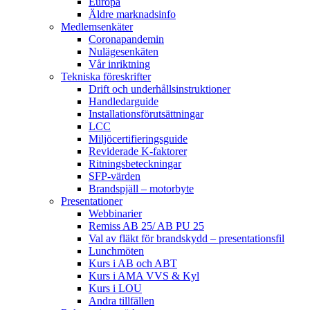
Europa
Äldre marknadsinfo
Medlemsenkäter
Coronapandemin
Nulägesenkäten
Vår inriktning
Tekniska föreskrifter
Drift och underhållsinstruktioner
Handledarguide
Installationsförutsättningar
LCC
Miljöcertifieringsguide
Reviderade K-faktorer
Ritningsbeteckningar
SFP-värden
Brandspjäll – motorbyte
Presentationer
Webbinarier
Remiss AB 25/ AB PU 25
Val av fläkt för brandskydd – presentationsfil
Lunchmöten
Kurs i AB och ABT
Kurs i AMA VVS & Kyl
Kurs i LOU
Andra tillfällen