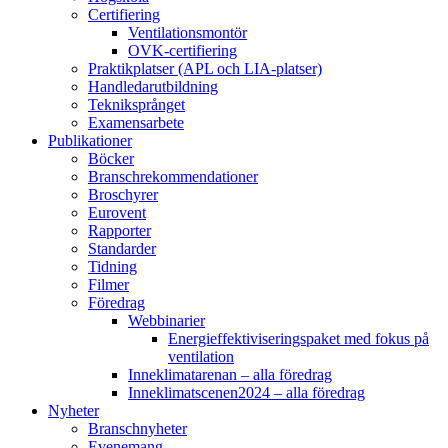
Certifiering
Ventilationsmontör
OVK-certifiering
Praktikplatser (APL och LIA-platser)
Handledarutbildning
Tekniksprånget
Examensarbete
Publikationer
Böcker
Branschrekommendationer
Broschyrer
Eurovent
Rapporter
Standarder
Tidning
Filmer
Föredrag
Webbinarier
Energieffektiviseringspaket med fokus på
ventilation
Inneklimatarenan – alla föredrag
Inneklimatscenen2024 – alla föredrag
Nyheter
Branschnyheter
Evenemang