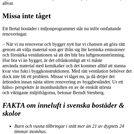
allvar.
Missa inte tåget
Ett flertal bostäder i miljonprogrammet står nu inför omfattande
renoveringar.
– När vi nu renoverar och bygger nytt har vi chansen att göra rätt
genom att välja material som ger ifrån sig lite kemiska emissioner
och förstärka ventilationen så att det blir bra luftgenomströmning.
Hur bra vi än bygger, är det ofrånkomligt att vi måste
använda material med kemikalier och det kommer alltid att stanna
kvar viss fukt i byggkonstruktionen. Med rätt ventilation behöver det
dock inte bli ett problem. Missar vi tåget nu, ja då dröjer det
årtionden innan nästa större renovering av byggbeståndet. Ur ett
hälso- perspektiv är inomhusluften en av de enskilt största
och viktigaste miljöfrågorna, betonar Berndt Stenberg.
FAKTA om inneluft i svenska bostäder &
skolor
Barn och vuxna tillbringar i snitt mer än 21 av dygnets 24
timmar inomhus.