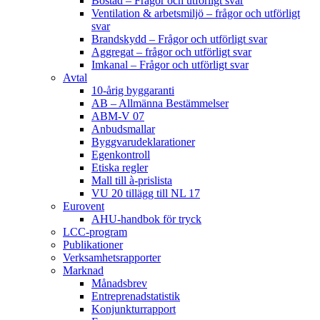
Bostad – Frågor och utförligt svar
Ventilation & arbetsmiljö – frågor och utförligt
svar
Brandskydd – Frågor och utförligt svar
Aggregat – frågor och utförligt svar
Imkanal – Frågor och utförligt svar
Avtal
10-årig byggaranti
AB – Allmänna Bestämmelser
ABM-V 07
Anbudsmallar
Byggvarudeklarationer
Egenkontroll
Etiska regler
Mall till à-prislista
VU 20 tillägg till NL 17
Eurovent
AHU-handbok för tryck
LCC-program
Publikationer
Verksamhetsrapporter
Marknad
Månadsbrev
Entreprenadstatistik
Konjunkturrapport