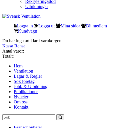
Rekryteringsstöd
Utbildningar
Logga in
Logga ut
Mina sidor
Bli medlem
Kundvagn
Du har inga artiklar i varukorgen.
Kassa
Rensa
Antal varor:
Totalt:
Hem
Ventilation
Lagar & Regler
Sök företag
Jobb & Utbildning
Publikationer
Nyheter
Om oss
Kontakt
Branschnyheter