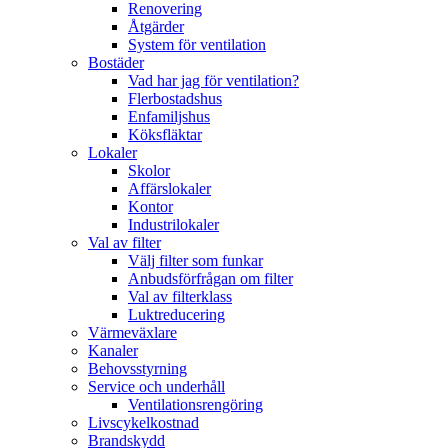
Renovering
Åtgärder
System för ventilation
Bostäder
Vad har jag för ventilation?
Flerbostadshus
Enfamiljshus
Köksfläktar
Lokaler
Skolor
Affärslokaler
Kontor
Industrilokaler
Val av filter
Välj filter som funkar
Anbudsförfrågan om filter
Val av filterklass
Luktreducering
Värmeväxlare
Kanaler
Behovsstyrning
Service och underhåll
Ventilationsrengöring
Livscykelkostnad
Brandskydd