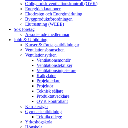
Obligatorisk ventilationskontroll (OVK)
Energideklarationer
Ekodesign och Energimärkning
Byggproduktförordningen
Elutrustning (WEEE)
Sök företag
Associerade medlemmar
Jobb & Utbildning
Kurser & företagsutbildningar
Ventilationsbranschen
Ventilationsyrken
Ventilationsmontör
Ventilationstekniker
Ventilationsinjusterare
Kalkylator
Projektledare
Projektör
Teknisk säljare
Produktutvecklare
OVK-kontrollant
Karriärvägar
Gymnasieutbildning
Teknikcollege
Yrkeshögskola
Högskola