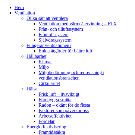
Hem
Ventilation
Olika sätt att ventilera
Ventilation med värmeåtervinning – FTX
Från- och tilluftssystem
Frånluftssystem
Självdragssystem
Fungerar ventilationen?
Enkla åtgärder för bättre luft
Hållbarhet
Klimat
Miljö
Miljöbedömning och redovisning i
ventilationsbranschen
Cirkularitet
Hälsa
Frisk luft – livsviktigt
Förebygga smitta
Radon – okänt för de flesta
Faktorer som påverkar oss
Arbetseffektivitet
Fördelar
Energieffektivisering
Framtidssäkra