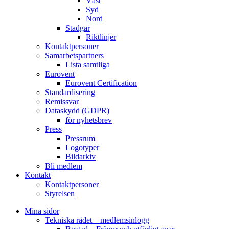
Väst
Syd
Nord
Stadgar
Riktlinjer
Kontaktpersoner
Samarbetspartners
Lista samtliga
Eurovent
Eurovent Certification
Standardisering
Remissvar
Dataskydd (GDPR)
för nyhetsbrev
Press
Pressrum
Logotyper
Bildarkiv
Bli medlem
Kontakt
Kontaktpersoner
Styrelsen
Mina sidor
Tekniska rådet – medlemsinlogg