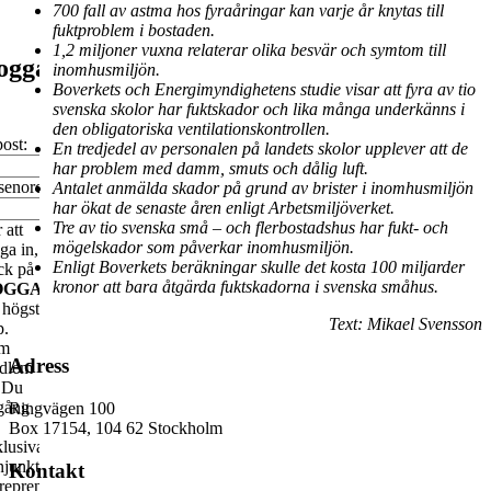
700 fall av astma hos fyraåringar kan varje år knytas till
fuktproblem i bostaden.
1,2 miljoner vuxna relaterar olika besvär och symtom till
ogga
inomhusmiljön.
Boverkets och Energimyndighetens studie visar att fyra av tio
svenska skolor har fuktskador och lika många underkänns i
den obligatoriska ventilationskontrollen.
ost:
En tredjedel av personalen på landets skolor upplever att de
har problem med damm, smuts och dålig luft.
senord:
Antalet anmälda skador på grund av brister i inomhusmiljön
har ökat de senaste åren enligt Arbetsmiljöverket.
Tre av tio svenska små – och flerbostadshus har fukt- och
 att
mögelskador som påverkar inomhusmiljön.
ga in,
Enligt Boverkets beräkningar skulle det kosta 100 miljarder
ck på
kronor att bara åtgärda fuktskadorna i svenska småhus.
OGGA
högst
Text: Mikael Svensson
p.
m
Adress
dlem
r Du
lgång
Ringvägen 100
Box 17154, 104 62 Stockholm
lusiva
junkturrapporter,
Kontakt
reprenadstatistik,