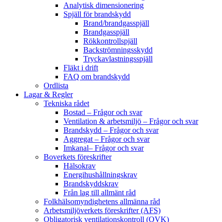
Analytisk dimensionering
Spjäll för brandskydd
Brand/brandgasspjäll
Brandgasspjäll
Rökkontrollspjäll
Backströmningsskydd
Tryckavlastningsspjäll
Fläkt i drift
FAQ om brandskydd
Ordlista
Lagar & Regler
Tekniska rådet
Bostad – Frågor och svar
Ventilation & arbetsmiljö – Frågor och svar
Brandskydd – Frågor och svar
Aggregat – Frågor och svar
Imkanal– Frågor och svar
Boverkets föreskrifter
Hälsokrav
Energihushållningskrav
Brandskyddskrav
Från lag till allmänt råd
Folkhälsomyndighetens allmänna råd
Arbetsmiljöverkets föreskrifter (AFS)
Obligatorisk ventilationskontroll (OVK)