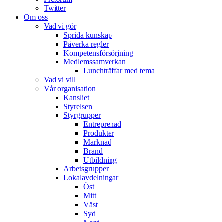
Twitter
Om oss
Vad vi gör
Sprida kunskap
Påverka regler
Kompetensförsörjning
Medlemssamverkan
Lunchträffar med tema
Vad vi vill
Vår organisation
Kansliet
Styrelsen
Styrgrupper
Entreprenad
Produkter
Marknad
Brand
Utbildning
Arbetsgrupper
Lokalavdelningar
Öst
Mitt
Väst
Syd