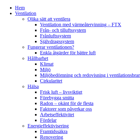
Hem
Ventilation
Olika sätt att ventilera
Ventilation med värmeåtervinning – FTX
Från- och tilluftssystem
Frånluftssystem
Självdragssystem
Fungerar ventilationen?
Enkla åtgärder för bättre luft
Hållbarhet
Klimat
Miljö
Miljöbedömning och redovisning i ventilationsbra
Cirkularitet
Hälsa
Frisk luft – livsviktigt
Förebygga smitta
Radon – okänt för de flesta
Faktorer som påverkar oss
Arbetseffektivitet
Fördelar
Energieffektivisering
Framtidssäkra
Renovering