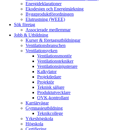
Energideklarationer
Ekodesign och Energimärkning
Byggproduktförordningen
Elutrustning (WEEE)
Sök företag
Associerade medlemmar
Jobb & Utbildning
Kurser & företagsutbildningar
Ventilationsbranschen
Ventilationsyrken
Ventilationsmontör
Ventilationstekniker
Ventilationsinjusterare
Kalkylator
Projektledare
Projektör
Teknisk säljare
Produktutvecklare
OVK-kontrollant
Karriärvägar
Gymnasieutbildning
Teknikcollege
Yrkeshögskola
Högskola
Certifiering