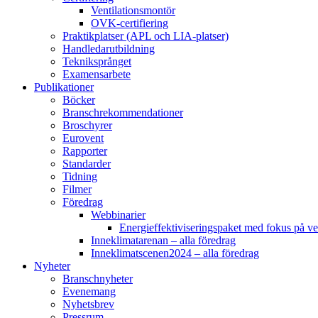
Ventilationsmontör
OVK-certifiering
Praktikplatser (APL och LIA-platser)
Handledarutbildning
Tekniksprånget
Examensarbete
Publikationer
Böcker
Branschrekommendationer
Broschyrer
Eurovent
Rapporter
Standarder
Tidning
Filmer
Föredrag
Webbinarier
Energieffektiviseringspaket med fokus på ve
Inneklimatarenan – alla föredrag
Inneklimatscenen2024 – alla föredrag
Nyheter
Branschnyheter
Evenemang
Nyhetsbrev
Pressrum