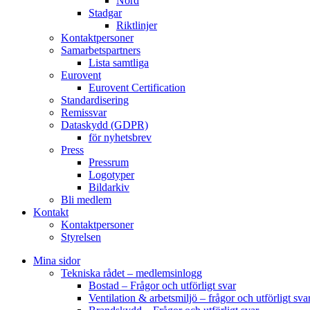
Nord
Stadgar
Riktlinjer
Kontaktpersoner
Samarbetspartners
Lista samtliga
Eurovent
Eurovent Certification
Standardisering
Remissvar
Dataskydd (GDPR)
för nyhetsbrev
Press
Pressrum
Logotyper
Bildarkiv
Bli medlem
Kontakt
Kontaktpersoner
Styrelsen
Mina sidor
Tekniska rådet – medlemsinlogg
Bostad – Frågor och utförligt svar
Ventilation & arbetsmiljö – frågor och utförligt sva