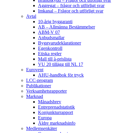
Brandskydd – Frågor och utförligt svar
Aggregat – frågor och utförligt svar
Imkanal – Frågor och utförligt svar
Avtal
10-årig byggaranti
AB – Allmänna Bestämmelser
ABM-V 07
Anbudsmallar
Byggvarudeklarationer
Egenkontroll
Etiska regler
Mall till à-prislista
VU 20 tillägg till NL 17
Eurovent
AHU-handbok för tryck
LCC-program
Publikationer
Verksamhetsrapporter
Marknad
Månadsbrev
Entreprenadstatistik
Konjunkturrapport
Europa
Äldre marknadsinfo
Medlemsenkäter