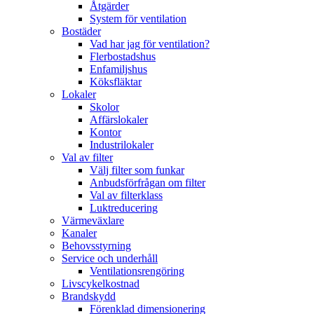
Åtgärder
System för ventilation
Bostäder
Vad har jag för ventilation?
Flerbostadshus
Enfamiljshus
Köksfläktar
Lokaler
Skolor
Affärslokaler
Kontor
Industrilokaler
Val av filter
Välj filter som funkar
Anbudsförfrågan om filter
Val av filterklass
Luktreducering
Värmeväxlare
Kanaler
Behovsstyrning
Service och underhåll
Ventilationsrengöring
Livscykelkostnad
Brandskydd
Förenklad dimensionering