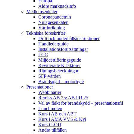
Europa
Äldre marknadsinfo
Medlemsenkäter
Coronapandemin
Nulägesenkäten
Vår inriktning
Tekniska föreskrifter
Drift och underhållsinstruktioner
Handledarguide
Installationsförutsättningar
LCC
Miljöcertifieringsguide
Reviderade K-faktorer
Ritningsbeteckningar
SFP-värden
Brandspjäll – motorbyte
Presentationer
Webbinarier
Remiss AB 25/ AB PU 25
Val av fläkt för brandskydd – presentationsfil
Lunchmöten
Kurs i AB och ABT
Kurs i AMA VVS & Kyl
Kurs i LOU
Andra tillfällen