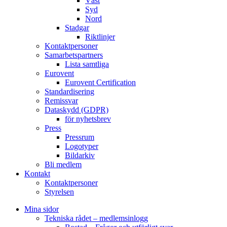
Väst
Syd
Nord
Stadgar
Riktlinjer
Kontaktpersoner
Samarbetspartners
Lista samtliga
Eurovent
Eurovent Certification
Standardisering
Remissvar
Dataskydd (GDPR)
för nyhetsbrev
Press
Pressrum
Logotyper
Bildarkiv
Bli medlem
Kontakt
Kontaktpersoner
Styrelsen
Mina sidor
Tekniska rådet – medlemsinlogg