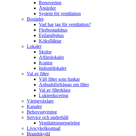
Renovering
Åtgärder
System för ventilation
Bostäder
Vad har jag för ventilation?
Flerbostadshus
Enfamiljshus
Köksfläktar
Lokaler
Skolor
Affärslokaler
Kontor
Industrilokaler
Val av filter
Välj filter som funkar
Anbudsförfrågan om filter
Val av filterklass
Luktreducering
Värmeväxlare
Kanaler
Behovsstyrning
Service och underhåll
Ventilationsrengöring
Livscykelkostnad
Brandskydd