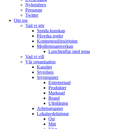
Nyhetsbrev
Pressrum
Twitter
Om oss
Vad vi gör
Sprida kunskap
Påverka regler
Kompetensförsörjning
Medlemssamverkan
Lunchträffar med tema
Vad vi vill
Vår organisation
Kansliet
Styrelsen
Styrgrupper
Entreprenad
Produkter
Marknad
Brand
Utbildning
Arbetsgrupper
Lokalavdelningar
Öst
Mitt