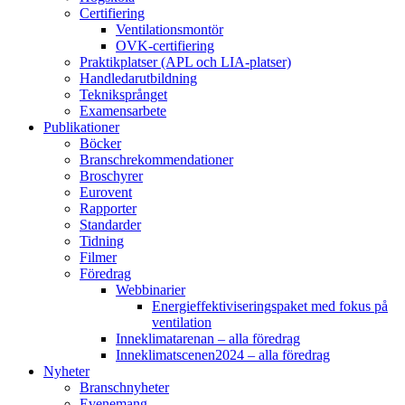
Certifiering
Ventilationsmontör
OVK-certifiering
Praktikplatser (APL och LIA-platser)
Handledarutbildning
Tekniksprånget
Examensarbete
Publikationer
Böcker
Branschrekommendationer
Broschyrer
Eurovent
Rapporter
Standarder
Tidning
Filmer
Föredrag
Webbinarier
Energieffektiviseringspaket med fokus på
ventilation
Inneklimatarenan – alla föredrag
Inneklimatscenen2024 – alla föredrag
Nyheter
Branschnyheter
Evenemang