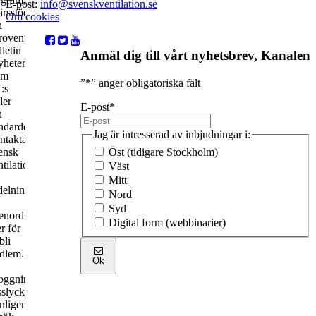
E-post:
info@svenskventilation.se
ärsstöd
Om cookies
h
rovent
letin
Anmäl dig till vårt nyhetsbrev, Kanalen
yheter
om
”
*
” anger obligatoriska fält
:s
ler
E-post
*
h
ndarder.
Jag är intresserad av inbjudningar i:
ntakta
ensk
Öst (tidigare Stockholm)
tilation
Väst
Mitt
ldelning
Nord
Syd
senord
Digital form (webbinarier)
er för
bli
dlem.
Ok
loggningen
sslyckades.
nligen