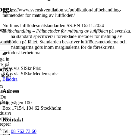
ogga
0
https://www.svenskventilation.se/publikation/luftbehandling-
faltmetoder-for-matning-av-luftfloden/
Nu finns luftflödesmätstandarden SS-EN 16211:2024
ost:
Luftbehandling
– Fältmetoder för mätning av luftflöden
på svenska.
Denna standard specificerar förenklade metoder för mätning av
senord:
luftflöden på fältet. Standarden beskriver luftflödesmetoderna och
hur mätning
arna görs inom marginalerna
för de
föreskrivna
metodosäkerheterna.
 att
ga in,
ck på
Köps via SISkr
Pris:
OGGA
Köps via SISkr
Medlemspris:
högst
Bläddra
p.
m
Adress
dlem
r Du
lgång
Ringvägen 100
Box 17154, 104 62 Stockholm
lusiva
junkturrapporter,
Kontakt
reprenadstatistik,
C-
Tel:
08-762 73 60
ogram,