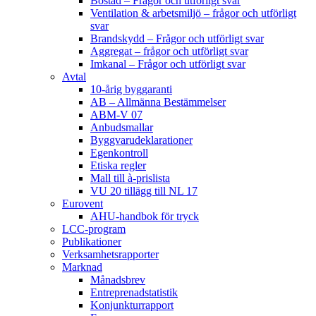
Bostad – Frågor och utförligt svar
Ventilation & arbetsmiljö – frågor och utförligt
svar
Brandskydd – Frågor och utförligt svar
Aggregat – frågor och utförligt svar
Imkanal – Frågor och utförligt svar
Avtal
10-årig byggaranti
AB – Allmänna Bestämmelser
ABM-V 07
Anbudsmallar
Byggvarudeklarationer
Egenkontroll
Etiska regler
Mall till à-prislista
VU 20 tillägg till NL 17
Eurovent
AHU-handbok för tryck
LCC-program
Publikationer
Verksamhetsrapporter
Marknad
Månadsbrev
Entreprenadstatistik
Konjunkturrapport