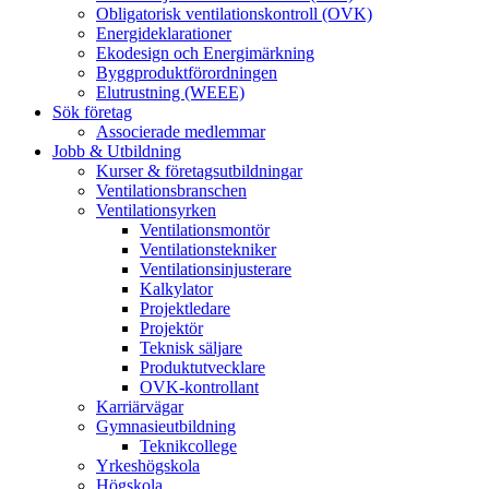
Obligatorisk ventilationskontroll (OVK)
Energideklarationer
Ekodesign och Energimärkning
Byggproduktförordningen
Elutrustning (WEEE)
Sök företag
Associerade medlemmar
Jobb & Utbildning
Kurser & företagsutbildningar
Ventilationsbranschen
Ventilationsyrken
Ventilationsmontör
Ventilationstekniker
Ventilationsinjusterare
Kalkylator
Projektledare
Projektör
Teknisk säljare
Produktutvecklare
OVK-kontrollant
Karriärvägar
Gymnasieutbildning
Teknikcollege
Yrkeshögskola
Högskola