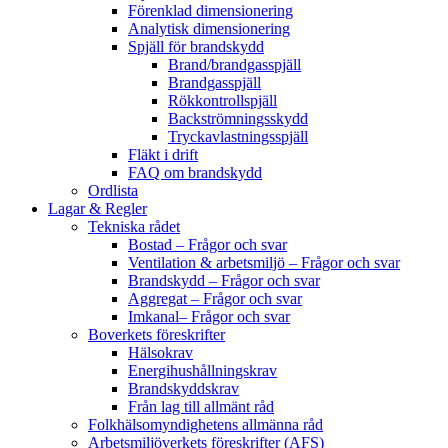
Förenklad dimensionering
Analytisk dimensionering
Spjäll för brandskydd
Brand/brandgasspjäll
Brandgasspjäll
Rökkontrollspjäll
Backströmningsskydd
Tryckavlastningsspjäll
Fläkt i drift
FAQ om brandskydd
Ordlista
Lagar & Regler
Tekniska rådet
Bostad – Frågor och svar
Ventilation & arbetsmiljö – Frågor och svar
Brandskydd – Frågor och svar
Aggregat – Frågor och svar
Imkanal– Frågor och svar
Boverkets föreskrifter
Hälsokrav
Energihushållningskrav
Brandskyddskrav
Från lag till allmänt råd
Folkhälsomyndighetens allmänna råd
Arbetsmiljöverkets föreskrifter (AFS)