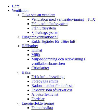
Hem
Ventilation
Olika sätt att ventilera
Ventilation med värmeåtervinning – FTX
Från- och tilluftssystem
Frånluftssystem
Självdragssystem
Fungerar ventilationen?
Enkla åtgärder för bättre luft
Hållbarhet
Klimat
Miljö
Miljöbedömning och redovisning i
ventilationsbranschen
Cirkularitet
Hälsa
Frisk luft – livsviktigt
Förebygga smitta
Radon – okänt för de flesta
Faktorer som påverkar oss
Arbetseffektivitet
Fördelar
Energieffektivisering
Framtidssäkra