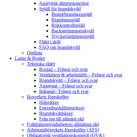
Analytisk dimensionering
Spjäll för brandskydd
Brand/brandgasspjäll
Brandgasspjäll
Rökkontrollspjäll
Backströmningsskydd
Tryckavlastningsspjäll
Fläkt i drift
FAQ om brandskydd
Ordlista
Lagar & Regler
Tekniska rådet
Bostad – Frågor och svar
Ventilation & arbetsmiljö – Frågor och svar
Brandskydd – Frågor och svar
Aggregat – Frågor och svar
Imkanal– Frågor och svar
Boverkets föreskrifter
Hälsokrav
Energihushållningskrav
Brandskyddskrav
Från lag till allmänt råd
Folkhälsomyndighetens allmänna råd
Arbetsmiljöverkets föreskrifter (AFS)
Obligatorisk ventilationskontroll (OVK)