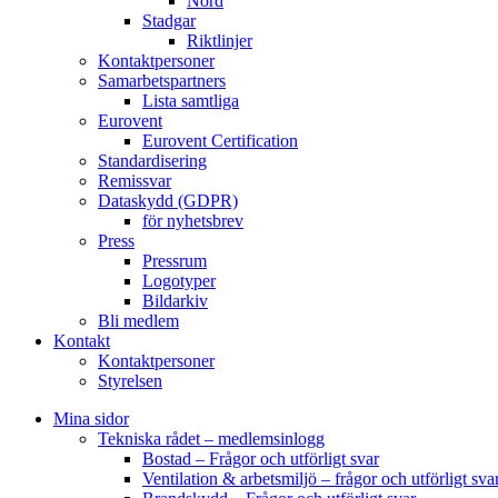
Nord
Stadgar
Riktlinjer
Kontaktpersoner
Samarbetspartners
Lista samtliga
Eurovent
Eurovent Certification
Standardisering
Remissvar
Dataskydd (GDPR)
för nyhetsbrev
Press
Pressrum
Logotyper
Bildarkiv
Bli medlem
Kontakt
Kontaktpersoner
Styrelsen
Mina sidor
Tekniska rådet – medlemsinlogg
Bostad – Frågor och utförligt svar
Ventilation & arbetsmiljö – frågor och utförligt sva