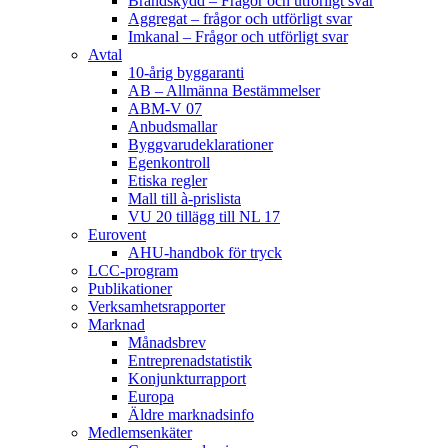
Brandskydd – Frågor och utförligt svar
Aggregat – frågor och utförligt svar
Imkanal – Frågor och utförligt svar
Avtal
10-årig byggaranti
AB – Allmänna Bestämmelser
ABM-V 07
Anbudsmallar
Byggvarudeklarationer
Egenkontroll
Etiska regler
Mall till à-prislista
VU 20 tillägg till NL 17
Eurovent
AHU-handbok för tryck
LCC-program
Publikationer
Verksamhetsrapporter
Marknad
Månadsbrev
Entreprenadstatistik
Konjunkturrapport
Europa
Äldre marknadsinfo
Medlemsenkäter