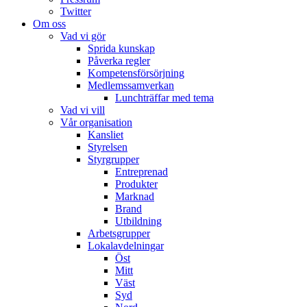
Twitter
Om oss
Vad vi gör
Sprida kunskap
Påverka regler
Kompetensförsörjning
Medlemssamverkan
Lunchträffar med tema
Vad vi vill
Vår organisation
Kansliet
Styrelsen
Styrgrupper
Entreprenad
Produkter
Marknad
Brand
Utbildning
Arbetsgrupper
Lokalavdelningar
Öst
Mitt
Väst
Syd