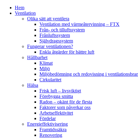
Hem
Ventilation
Olika sätt att ventilera
Ventilation med värmeåtervinning – FTX
Från- och tilluftssystem
Frånluftssystem
Självdragssystem
Fungerar ventilationen?
Enkla åtgärder för bättre luft
Hållbarhet
Klimat
Miljö
Miljöbedömning och redovisning i ventilationsbra
Cirkularitet
Hälsa
Frisk luft – livsviktigt
Förebygga smitta
Radon – okänt för de flesta
Faktorer som påverkar oss
Arbetseffektivitet
Fördelar
Energieffektivisering
Framtidssäkra
Renovering