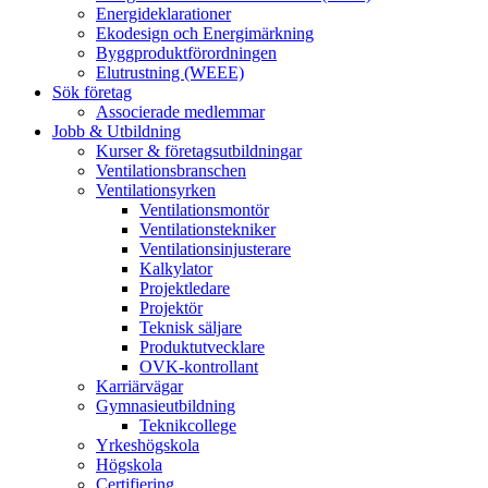
Energideklarationer
Ekodesign och Energimärkning
Byggproduktförordningen
Elutrustning (WEEE)
Sök företag
Associerade medlemmar
Jobb & Utbildning
Kurser & företagsutbildningar
Ventilationsbranschen
Ventilationsyrken
Ventilationsmontör
Ventilationstekniker
Ventilationsinjusterare
Kalkylator
Projektledare
Projektör
Teknisk säljare
Produktutvecklare
OVK-kontrollant
Karriärvägar
Gymnasieutbildning
Teknikcollege
Yrkeshögskola
Högskola
Certifiering