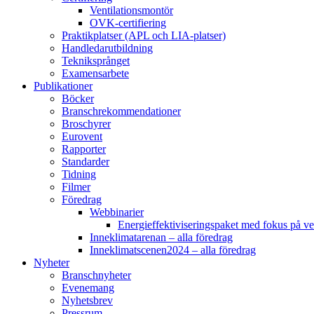
Ventilationsmontör
OVK-certifiering
Praktikplatser (APL och LIA-platser)
Handledarutbildning
Tekniksprånget
Examensarbete
Publikationer
Böcker
Branschrekommendationer
Broschyrer
Eurovent
Rapporter
Standarder
Tidning
Filmer
Föredrag
Webbinarier
Energieffektiviseringspaket med fokus på ve
Inneklimatarenan – alla föredrag
Inneklimatscenen2024 – alla föredrag
Nyheter
Branschnyheter
Evenemang
Nyhetsbrev
Pressrum