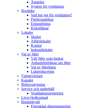
Åtgärder
System för ventilation
Bostäder
Vad har jag för ventilation?
Flerbostadshus
Enfamiljshus
Köksfläktar
Lokaler
Skolor
Affärslokaler
Kontor
Industrilokaler
Val av filter
Välj filter som funkar
Anbudsförfrågan om filter
Val av filterklass
Luktreducering
Värmeväxlare
Kanaler
Behovsstyrning
Service och underhåll
Ventilationsrengöring
Livscykelkostnad
Brandskydd
Förenklad dimensionering