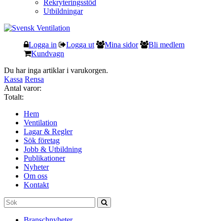
Rekryteringsstöd
Utbildningar
Logga in
Logga ut
Mina sidor
Bli medlem
Kundvagn
Du har inga artiklar i varukorgen.
Kassa
Rensa
Antal varor:
Totalt:
Hem
Ventilation
Lagar & Regler
Sök företag
Jobb & Utbildning
Publikationer
Nyheter
Om oss
Kontakt
Branschnyheter