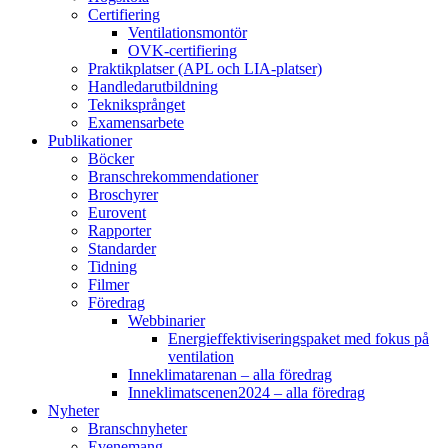
Certifiering
Ventilationsmontör
OVK-certifiering
Praktikplatser (APL och LIA-platser)
Handledarutbildning
Tekniksprånget
Examensarbete
Publikationer
Böcker
Branschrekommendationer
Broschyrer
Eurovent
Rapporter
Standarder
Tidning
Filmer
Föredrag
Webbinarier
Energieffektiviseringspaket med fokus på
ventilation
Inneklimatarenan – alla föredrag
Inneklimatscenen2024 – alla föredrag
Nyheter
Branschnyheter
Evenemang