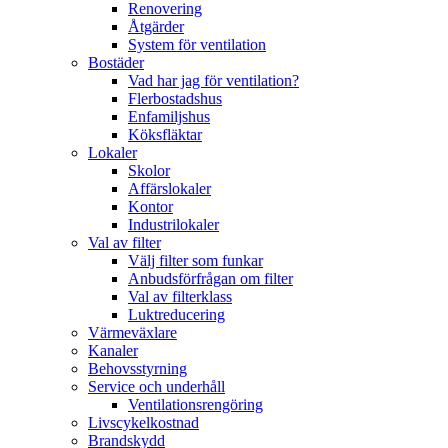
Renovering
Åtgärder
System för ventilation
Bostäder
Vad har jag för ventilation?
Flerbostadshus
Enfamiljshus
Köksfläktar
Lokaler
Skolor
Affärslokaler
Kontor
Industrilokaler
Val av filter
Välj filter som funkar
Anbudsförfrågan om filter
Val av filterklass
Luktreducering
Värmeväxlare
Kanaler
Behovsstyrning
Service och underhåll
Ventilationsrengöring
Livscykelkostnad
Brandskydd