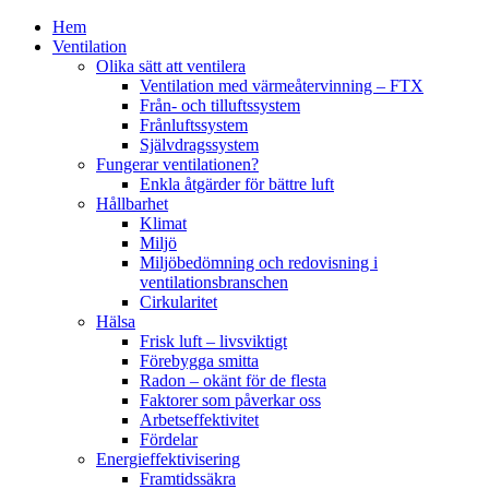
Hem
Ventilation
Olika sätt att ventilera
Ventilation med värmeåtervinning – FTX
Från- och tilluftssystem
Frånluftssystem
Självdragssystem
Fungerar ventilationen?
Enkla åtgärder för bättre luft
Hållbarhet
Klimat
Miljö
Miljöbedömning och redovisning i
ventilationsbranschen
Cirkularitet
Hälsa
Frisk luft – livsviktigt
Förebygga smitta
Radon – okänt för de flesta
Faktorer som påverkar oss
Arbetseffektivitet
Fördelar
Energieffektivisering
Framtidssäkra