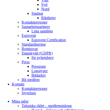
Väst
Syd
Nord
Stadgar
Riktlinjer
Kontaktpersoner
Samarbetspartners
Lista samtliga
Eurovent
Eurovent Certification
Standardisering
Remissvar
Dataskydd (GDPR)
för nyhetsbrev
Press
Pressrum
Logotyper
Bildarkiv
Bli medlem
Kontakt
Kontaktpersoner
Styrelsen
Mina sidor
Tekniska rådet – medlemsinlogg