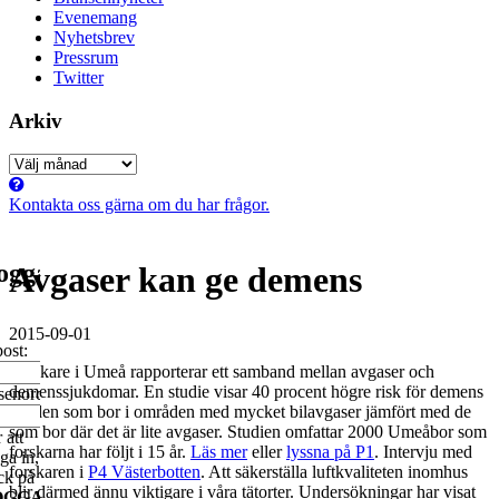
Evenemang
Nyhetsbrev
Pressrum
Twitter
Arkiv
Arkiv
Kontakta oss gärna om du har frågor.
ogga
Avgaser kan ge demens
2015-09-01
ost:
Forskare i Umeå rapporterar ett samband mellan avgaser och
demenssjukdomar. En studie visar 40 procent högre risk för demens
senord:
för den som bor i områden med mycket bilavgaser jämfört med de
som bor där det är lite avgaser. Studien omfattar 2000 Umeåbor som
 att
forskarna har följt i 15 år.
Läs mer
eller
lyssna på P1
. Intervju med
ga in,
forskaren i
P4 Västerbotten
. Att säkerställa luftkvaliteten inomhus
ck på
blir därmed ännu viktigare i våra tätorter. Undersökningar har visat
OGGA