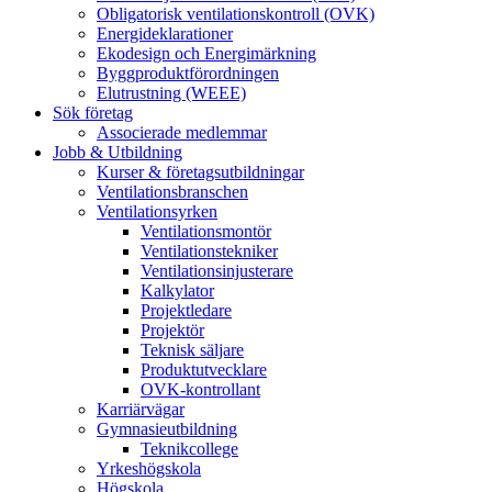
Obligatorisk ventilationskontroll (OVK)
Energideklarationer
Ekodesign och Energimärkning
Byggproduktförordningen
Elutrustning (WEEE)
Sök företag
Associerade medlemmar
Jobb & Utbildning
Kurser & företagsutbildningar
Ventilationsbranschen
Ventilationsyrken
Ventilationsmontör
Ventilationstekniker
Ventilationsinjusterare
Kalkylator
Projektledare
Projektör
Teknisk säljare
Produktutvecklare
OVK-kontrollant
Karriärvägar
Gymnasieutbildning
Teknikcollege
Yrkeshögskola
Högskola