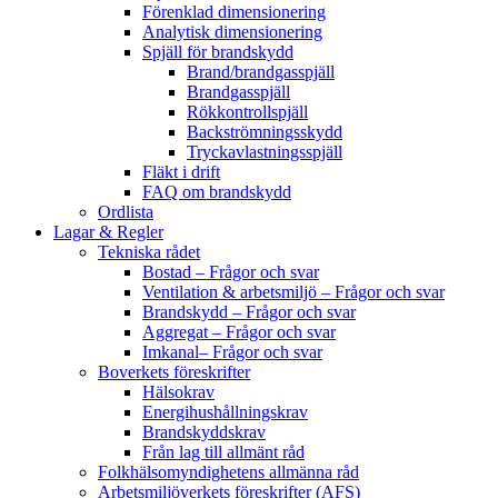
Förenklad dimensionering
Analytisk dimensionering
Spjäll för brandskydd
Brand/brandgasspjäll
Brandgasspjäll
Rökkontrollspjäll
Backströmningsskydd
Tryckavlastningsspjäll
Fläkt i drift
FAQ om brandskydd
Ordlista
Lagar & Regler
Tekniska rådet
Bostad – Frågor och svar
Ventilation & arbetsmiljö – Frågor och svar
Brandskydd – Frågor och svar
Aggregat – Frågor och svar
Imkanal– Frågor och svar
Boverkets föreskrifter
Hälsokrav
Energihushållningskrav
Brandskyddskrav
Från lag till allmänt råd
Folkhälsomyndighetens allmänna råd
Arbetsmiljöverkets föreskrifter (AFS)