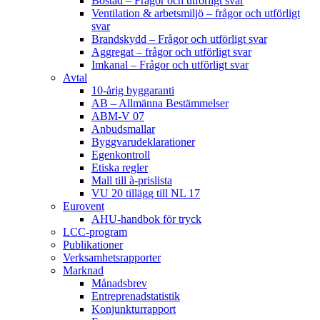
Bostad – Frågor och utförligt svar
Ventilation & arbetsmiljö – frågor och utförligt
svar
Brandskydd – Frågor och utförligt svar
Aggregat – frågor och utförligt svar
Imkanal – Frågor och utförligt svar
Avtal
10-årig byggaranti
AB – Allmänna Bestämmelser
ABM-V 07
Anbudsmallar
Byggvarudeklarationer
Egenkontroll
Etiska regler
Mall till à-prislista
VU 20 tillägg till NL 17
Eurovent
AHU-handbok för tryck
LCC-program
Publikationer
Verksamhetsrapporter
Marknad
Månadsbrev
Entreprenadstatistik
Konjunkturrapport