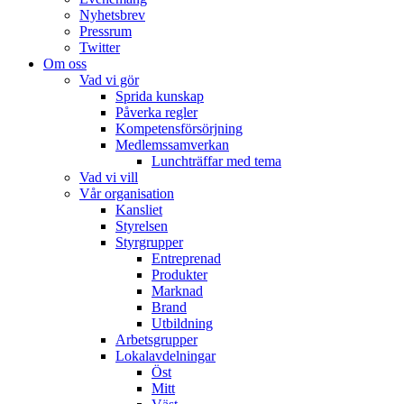
Nyhetsbrev
Pressrum
Twitter
Om oss
Vad vi gör
Sprida kunskap
Påverka regler
Kompetensförsörjning
Medlemssamverkan
Lunchträffar med tema
Vad vi vill
Vår organisation
Kansliet
Styrelsen
Styrgrupper
Entreprenad
Produkter
Marknad
Brand
Utbildning
Arbetsgrupper
Lokalavdelningar
Öst
Mitt