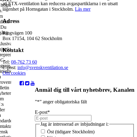
att FTX-ventilation kan reducera avgaspartiklarna i en utsatt
högst
lägenhet på Hornsgatan i Stockholm.
Läs mer
p.
m
Adress
dlem
r Du
lgång
Ringvägen 100
Box 17154, 104 62 Stockholm
lusiva
junkturrapporter,
Kontakt
reprenadstatistik,
C-
Tel:
08-762 73 60
ogram,
E-post:
info@svenskventilation.se
ärsstöd
Om cookies
h
rovent
letin
Anmäl dig till vårt nyhetsbrev, Kanalen
yheter
om
”
*
” anger obligatoriska fält
:s
ler
E-post
*
h
ndarder.
Jag är intresserad av inbjudningar i:
ntakta
ensk
Öst (tidigare Stockholm)