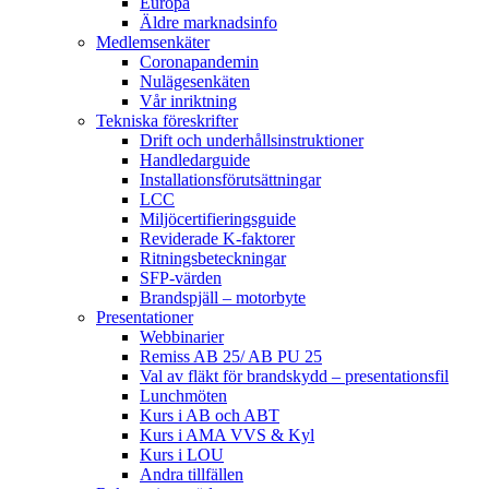
Europa
Äldre marknadsinfo
Medlemsenkäter
Coronapandemin
Nulägesenkäten
Vår inriktning
Tekniska föreskrifter
Drift och underhållsinstruktioner
Handledarguide
Installationsförutsättningar
LCC
Miljöcertifieringsguide
Reviderade K-faktorer
Ritningsbeteckningar
SFP-värden
Brandspjäll – motorbyte
Presentationer
Webbinarier
Remiss AB 25/ AB PU 25
Val av fläkt för brandskydd – presentationsfil
Lunchmöten
Kurs i AB och ABT
Kurs i AMA VVS & Kyl
Kurs i LOU
Andra tillfällen